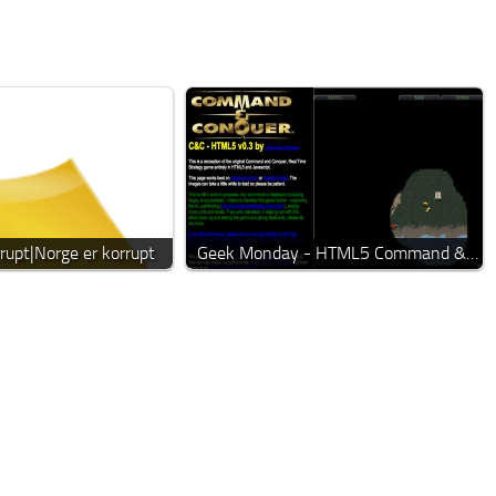
rupt|Norge er korrupt
Geek Monday - HTML5 Command &…