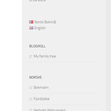
Norsk Bokmål
English
BLOGROLL
My family tree
NORSKE
Bokmann
Fjordlykke
Hedvigs Webunivers