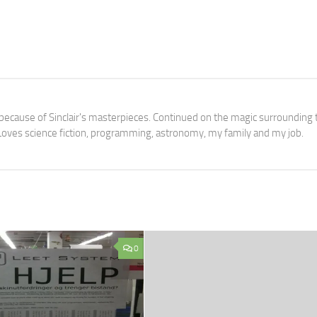
3 because of Sinclair's masterpieces. Continued on the magic surrounding 
oves science fiction, programming, astronomy, my family and my job.
0