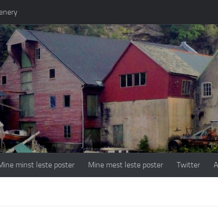
enery
Mine minst leste poster
Mine mest leste poster
Twitter
A