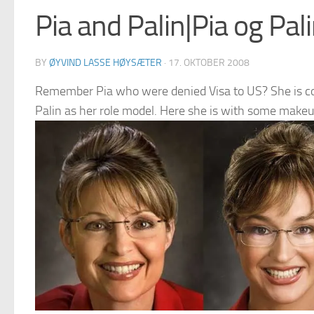
Pia and Palin|Pia og Pal
BY
ØYVIND LASSE HØYSÆTER
·
17. OKTOBER 2008
Remember Pia who were denied Visa to US? She is cove
Palin as her role model. Here she is with some make