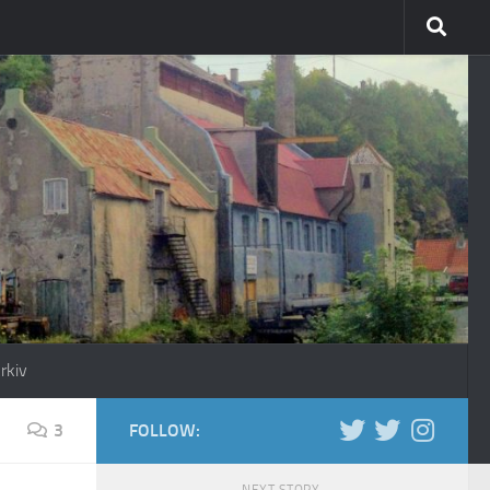
rkiv
3
FOLLOW: