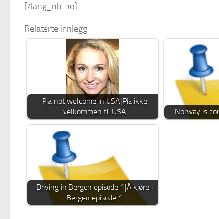
[/lang_nb-no]
Relaterte innlegg
Pia not welcome in USA|Pia ikke
velkommen til USA
Norway is cor
Driving in Bergen episode 1|Å kjøre i
Bergen episode 1