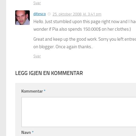
Svar
ditesco
25. oktober 2008, kl. 3:41 pm
Hello. Just stumbled upon this page right now and I had
wonder if Pia also spends 150.000$ on her clothes:)
Great and keep up the good work. Sorry you left entre
on blogger. Once again thanks..
Svar
LEGG IGJEN EN KOMMENTAR
Kommentar
*
Navn
*