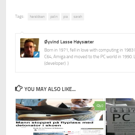
Tags:
haraldsen
palin
pia
sarah
Øyvind Lasse Høysæter
Born in 1971, fell in love with computing in 198
C64, Amiga and moved to the PC world in 1990. L
(developer) :)
YOU MAY ALSO LIKE...
0