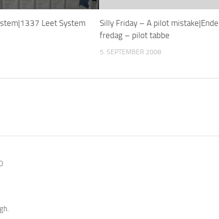
ystem|1337 Leet System
Silly Friday – A pilot mistake|Ende
fredag – pilot tabbe
5. SEPTEMBER 2008
=D
ugh.