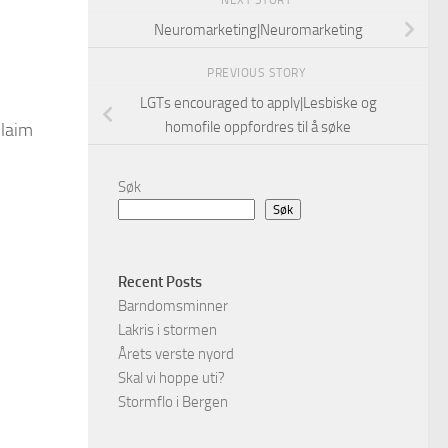
NEXT STORY
Neuromarketing|Neuromarketing
PREVIOUS STORY
LGTs encouraged to apply|Lesbiske og
homofile oppfordres til å søke
claim
Søk
Søk
Recent Posts
Barndomsminner
Lakris i stormen
Årets verste nyord
Skal vi hoppe uti?
Stormflo i Bergen