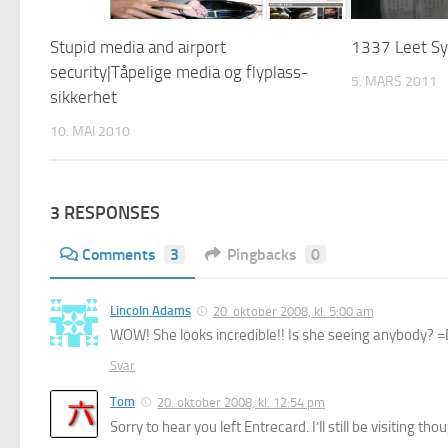
Stupid media and airport
1337 Leet S
security|Tåpelige media og flyplass-
5. MARS 2011
sikkerhet
10. MAI 2010
3 RESPONSES
Comments
3
Pingbacks
0
Lincoln Adams
20. oktober 2008, kl. 5:00 am
WOW! She looks incredible!! Is she seeing anybody? 
Svar
Tom
20. oktober 2008, kl. 12:54 pm
Sorry to hear you left Entrecard. I’ll still be visiting tho