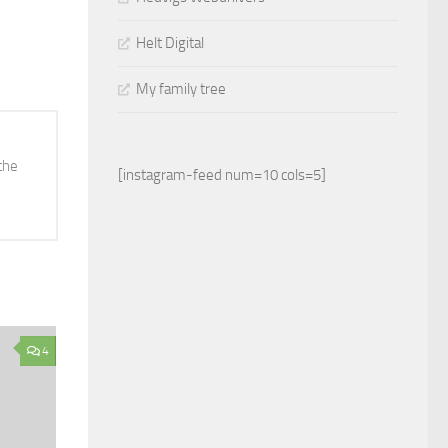
Helt Digital
My family tree
the
[instagram-feed num=10 cols=5]
4