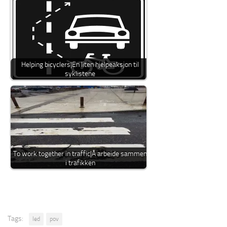
Helping bicyclers|En liten hjelpeaksjon til
syklistene
To work together in traffic|Å arbeide sammen
i trafikken
Tags:
led
pov