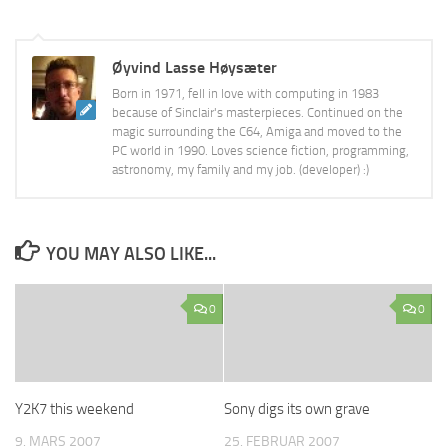
Øyvind Lasse Høysæter
Born in 1971, fell in love with computing in 1983
because of Sinclair's masterpieces. Continued on the
magic surrounding the C64, Amiga and moved to the
PC world in 1990. Loves science fiction, programming,
astronomy, my family and my job. (developer) :)
YOU MAY ALSO LIKE...
0
0
Y2K7 this weekend
Sony digs its own grave
9. MARS 2007
25. FEBRUAR 2007