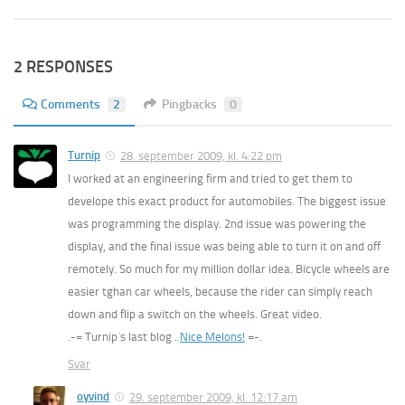
2 RESPONSES
Comments
2
Pingbacks
0
Turnip
28. september 2009, kl. 4:22 pm
I worked at an engineering firm and tried to get them to
develope this exact product for automobiles. The biggest issue
was programming the display. 2nd issue was powering the
display, and the final issue was being able to turn it on and off
remotely. So much for my million dollar idea. Bicycle wheels are
easier tghan car wheels, because the rider can simply reach
down and flip a switch on the wheels. Great video.
.-= Turnip´s last blog ..
Nice Melons!
=-.
Svar
oyvind
29. september 2009, kl. 12:17 am