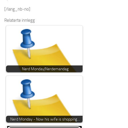
[/lang_nb-no]
Relaterte innlegg
Nerd Monday|Nerdemandag
Nerd Monday - Now his wife is shopping…