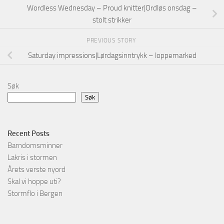
Wordless Wednesday – Proud knitter|Ordløs onsdag –
stolt strikker
PREVIOUS STORY
Saturday impressions|Lørdagsinntrykk – loppemarked
Søk
Søk
Recent Posts
Barndomsminner
Lakris i stormen
Årets verste nyord
Skal vi hoppe uti?
Stormflo i Bergen