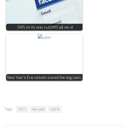
SMS on its way out|SMS på vei ut
New Year's Eve rockets scared the dog Leon…
Tags:
2011
new year
nytt år