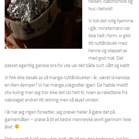
helsen, naboforhold og
hus i behold!
Vi tok det rolig hjemme
i går, minstemann var
ikke helt i form, vi gikk
litt nyttårsbukk med
henne og slappet av
med god mat. Det
passet egentlig ganske bra for ute var det både surt, vått og kaldt.
Vi fikk ikke besøk av så mange nyttårsbukker i år, været la kanskje
en liten demper? Vi har mange julegodter igjen. De hadde meldt
stiv kuling men jeg tror ikke det slo helt til, noen av rakettene fra
nabolaget endret litt retning men så løyet vinden.
I år har jeg ingen forsetter, jeg prøver heller å gjøre det på
gamlemåten – prøve å bli et bedre menneske jevnt gjennom hele
året.
Det var godt å stå opp i dag, helt uthvilt og uten hodepine. Jeg ble