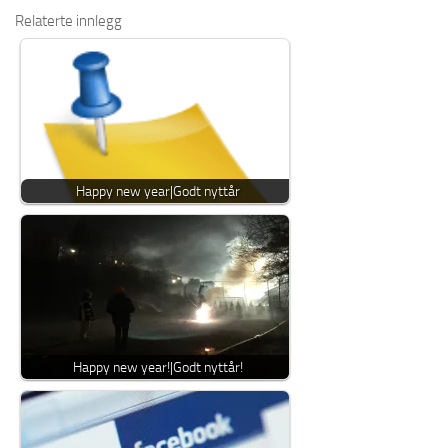
Relaterte innlegg
Happy new year|Godt nyttår
Happy new year!|Godt nyttår!