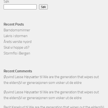
Søk
Søk
Recent Posts
Barndomsminner
Lakris i stormen
Årets verste nyord
Skal vi hoppe uti?
Stormflo i Bergen
Recent Comments
Øyvind Lasse Høysæter
til
We are the generation that wipes out
the elders|Vi er generasjonen som visker ut de eldre
Øyvind Lasse Høysæter
til
We are the generation that wipes out
the elders|Vi er generasjonen som visker ut de eldre
Berit Kapelrud
til
We are the generation that wipes out the elders|Vi