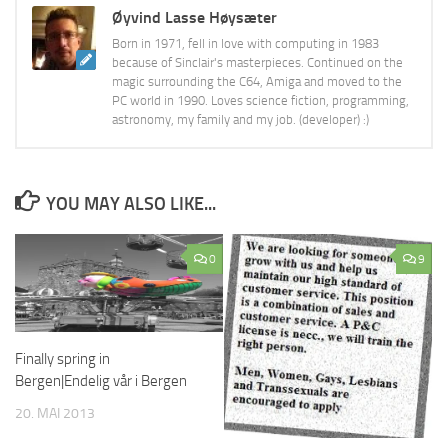
Øyvind Lasse Høysæter
Born in 1971, fell in love with computing in 1983
because of Sinclair's masterpieces. Continued on the
magic surrounding the C64, Amiga and moved to the
PC world in 1990. Loves science fiction, programming,
astronomy, my family and my job. (developer) :)
YOU MAY ALSO LIKE...
0
9
Finally spring in
Bergen|Endelig vår i Bergen
20. MAI 2013