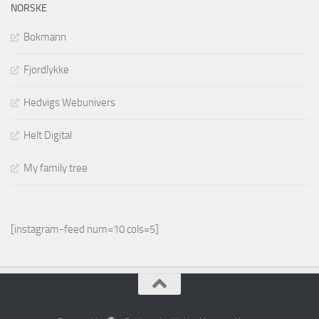
NORSKE
Bokmann
Fjordlykke
Hedvigs Webunivers
Helt Digital
My family tree
[instagram-feed num=10 cols=5]