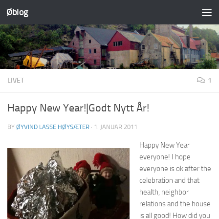
Øblog
Skip to content
LIVET
1
Happy New Year!|Godt Nytt År!
BY
ØYVIND LASSE HØYSÆTER
·
1. JANUAR 2011
Happy New Year
everyone! I hope
everyone is ok after the
celebration and that
health, neighbor
relations and the house
is all good! How did you