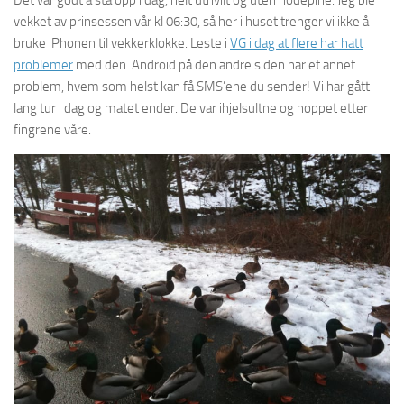
vekket av prinsessen vår kl 06:30, så her i huset trenger vi ikke å
bruke iPhonen til vekkerklokke. Leste i
VG i dag at flere har hatt
problemer
med den. Android på den andre siden har et annet
problem, hvem som helst kan få SMS’ene du sender! Vi har gått
lang tur i dag og matet ender. De var ihjelsultne og hoppet etter
fingrene våre.