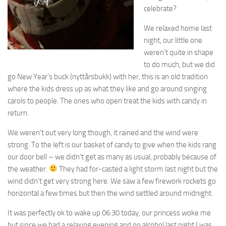
celebrate?
We relaxed home last
night, our little one
weren’t quite in shape
to do much, but we did
go New Year’s buck (nyttårsbukk) with her, this is an old tradition
where the kids dress up as what they like and go around singing
carols to people. The ones who open treat the kids with candy in
return.
We weren’t out very long though, it rained and the wind were
strong. To the left is our basket of candy to give when the kids rang
our door bell – we didn’t get as many as usual, probably because of
the weather.
They had for-casted a light storm last night but the
wind didn’t get very strong here. We saw a few firework rockets go
horizontal a few times but then the wind settled around midnight.
It was perfectly ok to wake up 06:30 today, our princess woke me
but since we had a relaxing evening and no alcohol last night I was