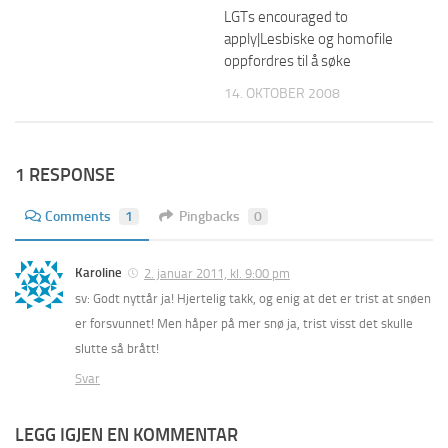
LGTs encouraged to
apply|Lesbiske og homofile
oppfordres til å søke
14. OKTOBER 2008
1 RESPONSE
Comments
1
Pingbacks
0
Karoline
2. januar 2011, kl. 9:00 pm
sv: Godt nyttår ja! Hjertelig takk, og enig at det er trist at snøen
er forsvunnet! Men håper på mer snø ja, trist visst det skulle
slutte så brått!
Svar
LEGG IGJEN EN KOMMENTAR