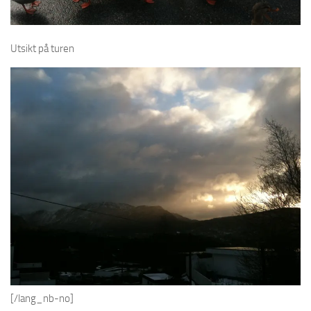
Utsikt på turen
[/lang_nb-no]