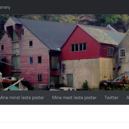
enery
Mine minst leste poster
Mine mest leste poster
Twitter
A