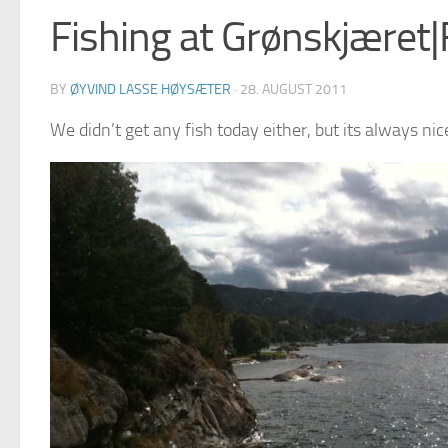
Fishing at Grønskjæret|
BY
ØYVIND LASSE HØYSÆTER
·
28. AUGUST 2011
We didn’t get any fish today either, but its always nic