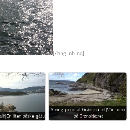
[/lang_nb-no]
Spring-picnic at Grønskjæret|Vår-picnic
walk|En liten påske-gåtur
på Grønskjæret