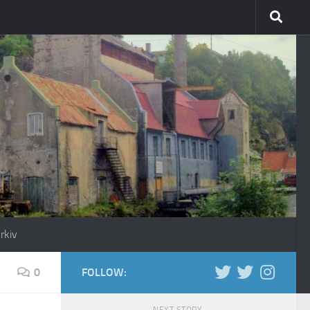
rkiv
0
FOLLOW: