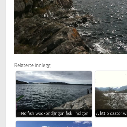
Relaterte innlegg
No fish weekend|Ingen fisk i helgen
A little easter 