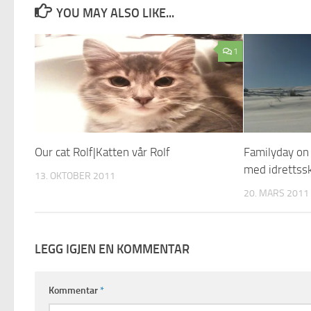
YOU MAY ALSO LIKE...
1
Our cat Rolf|Katten vår Rolf
Familyday on
med idrettss
13. OKTOBER 2011
20. MARS 2011
LEGG IGJEN EN KOMMENTAR
Kommentar
*