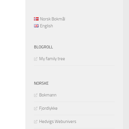
Norsk Bokmål
English
BLOGROLL
My family tree
NORSKE
Bokmann
Fjordlykke
Hedvigs Webunivers