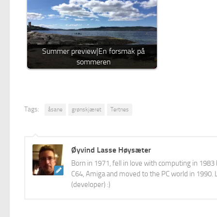
Summer preview|En forsmak på
sommeren
Tags:
åsane
grønskjæret
Tertnes
Øyvind Lasse Høysæter
Born in 1971, fell in love with computing in 198
C64, Amiga and moved to the PC world in 1990. L
(developer) :)