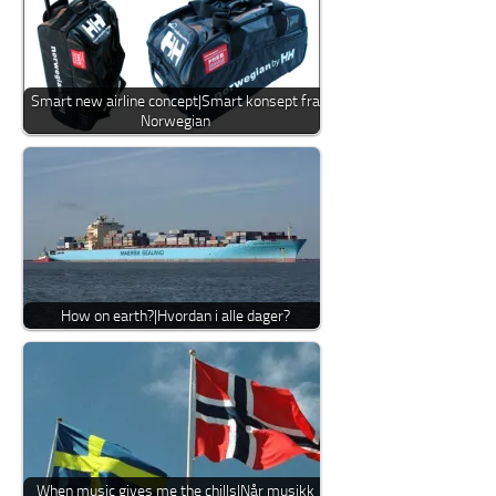
Smart new airline concept|Smart konsept fra
Norwegian
How on earth?|Hvordan i alle dager?
When music gives me the chills|Når musikk