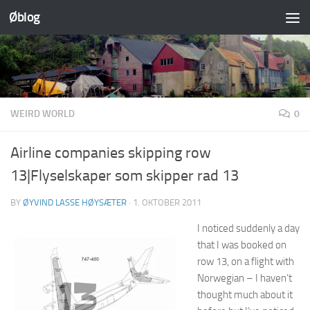
Øblog
Skip to content
WEIRD WORLD
0
Airline companies skipping row
13|Flyselskaper som skipper rad 13
BY
ØYVIND LASSE HØYSÆTER
·
1. OKTOBER 2011
I noticed suddenly a day
that I was booked on
row 13, on a flight with
Norwegian – I haven’t
thought much about it