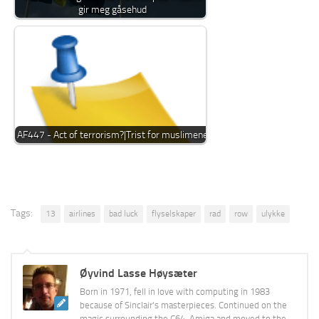
gir meg gåsehud
AF447 - Act of terrorism?|Trist for muslimene
Tags:
13
airlines
bad luck
flyselskaper
rad
row
ulykke
Øyvind Lasse Høysæter
Born in 1971, fell in love with computing in 1983
because of Sinclair's masterpieces. Continued on the
magic surrounding the C64, Amiga and moved to the