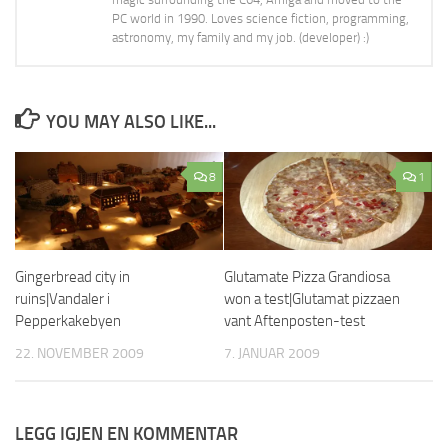
PC world in 1990. Loves science fiction, programming,
astronomy, my family and my job. (developer) :)
YOU MAY ALSO LIKE...
8
1
Glutamate Pizza Grandiosa
Gingerbread city in
won a test|Glutamat pizzaen
ruins|Vandaler i
vant Aftenposten-test
Pepperkakebyen
7. JANUAR 2009
22. NOVEMBER 2009
LEGG IGJEN EN KOMMENTAR