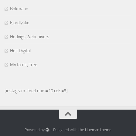
Bokmann
Fjordlykke
Hedvigs Webunivers
Helt Digital
My family tree
[instagram-feed num=10 cols=5]
Powered by
- Designed with the
Hueman theme