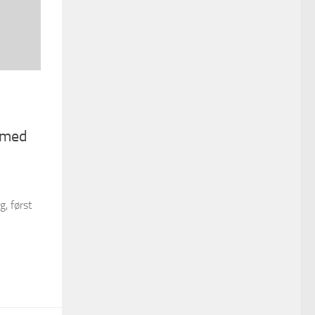
 med
, først