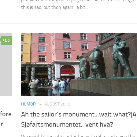
this is sad, but then again.. a bit...
0
HUMOR
14. AUGUST 2010
fore
Ah the sailor’s monument.. wait what?|
r
Sjøfartsmonumentet.. vent hva?
We went to the city center today to relax and enjoy the 