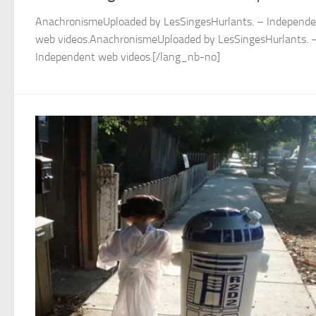
AnachronismeUploaded by LesSingesHurlants. – Independ
web videos.AnachronismeUploaded by LesSingesHurlants. 
Independent web videos.[/lang_nb-no]