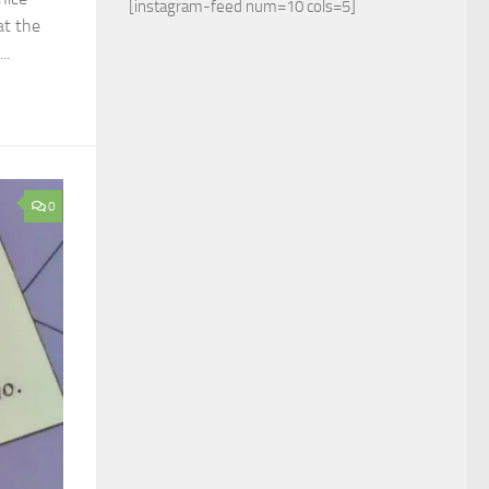
[instagram-feed num=10 cols=5]
at the
..
0