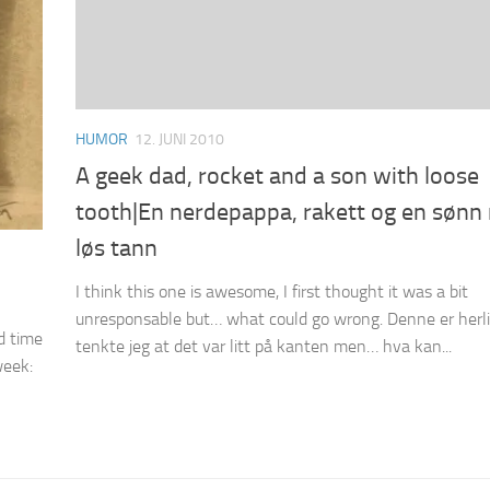
HUMOR
12. JUNI 2010
A geek dad, rocket and a son with loose
tooth|En nerdepappa, rakett og en sønn
løs tann
I think this one is awesome, I first thought it was a bit
unresponsable but… what could go wrong. Denne er herlig
ad time
tenkte jeg at det var litt på kanten men… hva kan...
week: