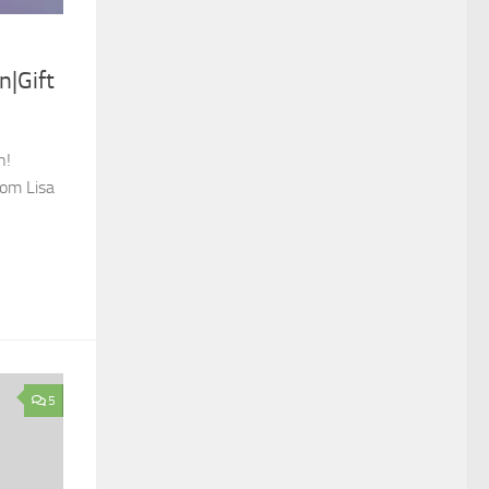
n|Gift
n!
som Lisa
5