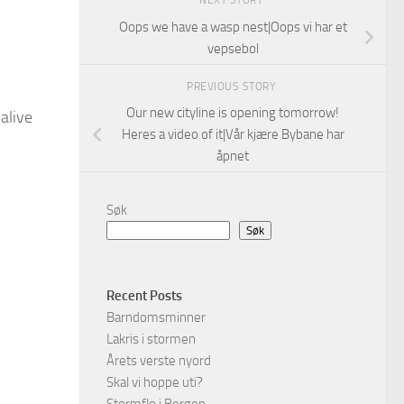
NEXT STORY
Oops we have a wasp nest|Oops vi har et
vepsebol
PREVIOUS STORY
Our new cityline is opening tomorrow!
alive
Heres a video of it|Vår kjære Bybane har
åpnet
Søk
Søk
Recent Posts
Barndomsminner
Lakris i stormen
Årets verste nyord
Skal vi hoppe uti?