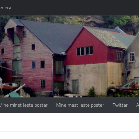
enery
Mine minst leste poster
Mine mest leste poster
Twitter
A