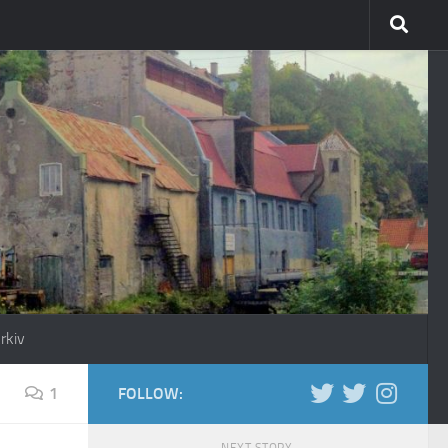
rkiv
1
FOLLOW: