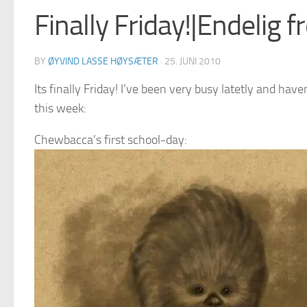
Finally Friday!|Endelig f
BY
ØYVIND LASSE HØYSÆTER
·
25. JUNI 2010
Its finally Friday! I’ve been very busy latetly and ha
this week:
Chewbacca’s first school-day: