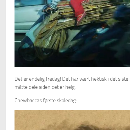
Det er endelig fredag! Det har vært hektisk i det siste 
måtte dele siden det er helg.
Chewbaccas første skoledag: