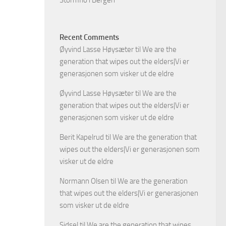
Stormflo i Bergen
Recent Comments
Øyvind Lasse Høysæter
til
We are the
generation that wipes out the elders|Vi er
generasjonen som visker ut de eldre
Øyvind Lasse Høysæter
til
We are the
generation that wipes out the elders|Vi er
generasjonen som visker ut de eldre
Berit Kapelrud
til
We are the generation that
wipes out the elders|Vi er generasjonen som
visker ut de eldre
Normann Olsen
til
We are the generation
that wipes out the elders|Vi er generasjonen
som visker ut de eldre
Sidsel
til
We are the generation that wipes