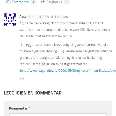
Comments
1
Pingbacks
1
Aase
6. juni 2009, kl. 11:48 am
Åh, dette har virkelig fått min oppmerksomhet nå, sitter å
saumfarer nettet som om det skulle vært CSI «live» vi opplever
nå. Hva blir det neste som lekker ut?
-I tillegg til at de hadde krevd utbytting av sensorene, vet vi at
to store flyulykker (boeing 757) i årene som har gått har vært på
grunn av lufthastighetsmåleren, og ikke minst husker jeg
returen 30.mai på grunn av hastighetsmåleren
(
http://www.dagbladet.no/2009/05/30/nyheter/innenriks/sas/dy
Svar
LEGG IGJEN EN KOMMENTAR
Kommentar
*