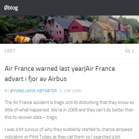
Øblog
Skip to content
LIVET
2
Air France warned last year|Air France
advart i fjor av Airbus
BY
ØYVIND LASSE HØYSÆTER
·
6. JUNI 2009
The Air France accident is tragic and its disturbing that they know so
little of what happened. We’re in 2009 and they can’t do better than
this to recover data – tragic.
I was a bit curious of why they suddenly started to chance airspeed
indicators or Pitot Tubes as they call them so I searched a bit.