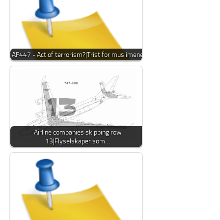
AF447 - Act of terrorism?|Trist for muslimene
Airline companies skipping row
13|Flyselskaper som…