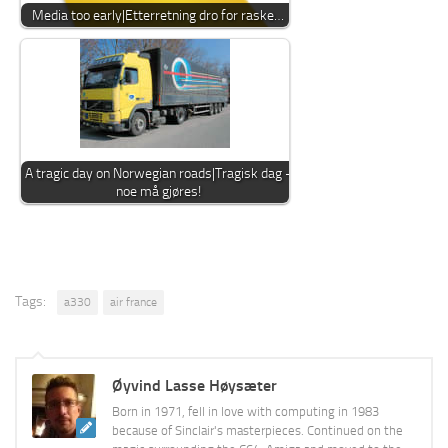
Media too early|Etterretning dro for raske…
A tragic day on Norwegian roads|Tragisk dag -
noe må gjøres!
Tags:
a330
air france
Øyvind Lasse Høysæter
Born in 1971, fell in love with computing in 1983
because of Sinclair's masterpieces. Continued on the