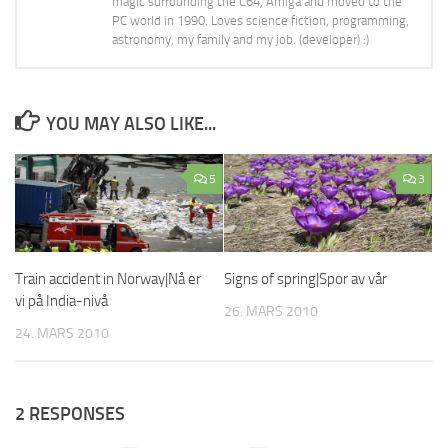
magic surrounding the C64, Amiga and moved to the
PC world in 1990. Loves science fiction, programming,
astronomy, my family and my job. (developer) :)
YOU MAY ALSO LIKE...
5
3
Train accident in Norway|Nå er
Signs of spring|Spor av vår
vi på India-nivå
26. MARS 2010
24. MARS 2010
2 RESPONSES