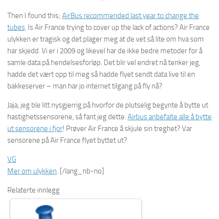
Then I found this;
AirBus recommended last year to change the
tubes
. Is Air France trying to cover up the lack of actions? Air France
ulykken er tragisk og det plager meg at de vet så lite om hva som
har skjedd. Vi er i 2009 og likevel har de ikke bedre metoder for å
samle data på hendelsesforløp. Det blir vel endret nå tenker jeg,
hadde det vært opp til meg så hadde flyet sendt data live til en
bakkeserver – man har jo internet tilgang på fly nå?
Jaja, jeg ble litt nysgjerrig på hvorfor de plutselig begynte å bytte ut
hastighetssensorene, så fant jeg dette.
Airbus anbefalte alle å bytte
ut sensorene i fjor
! Prøver Air France å skjule sin treghet? Var
sensorene på Air France flyet byttet ut?
VG
Mer om ulykken
. [/lang_nb-no]
Relaterte innlegg