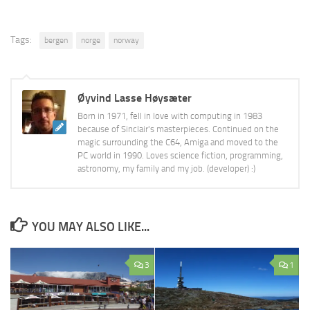
Tags:
bergen
norge
norway
Øyvind Lasse Høysæter
Born in 1971, fell in love with computing in 1983
because of Sinclair's masterpieces. Continued on the
magic surrounding the C64, Amiga and moved to the
PC world in 1990. Loves science fiction, programming,
astronomy, my family and my job. (developer) :)
YOU MAY ALSO LIKE...
3
1