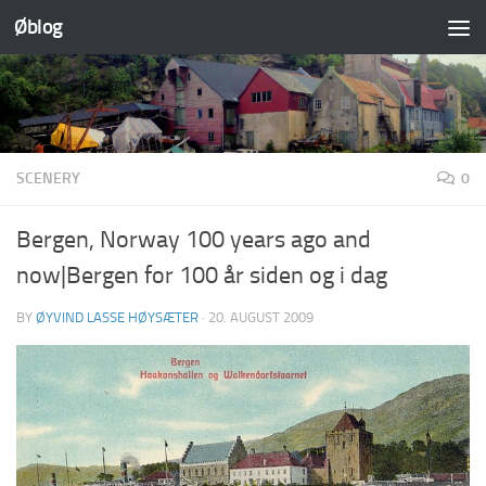
Øblog
Skip to content
SCENERY
0
Bergen, Norway 100 years ago and
now|Bergen for 100 år siden og i dag
BY
ØYVIND LASSE HØYSÆTER
·
20. AUGUST 2009