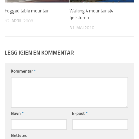
Fogged table mountain
Walking 4 mountains|4-
fjellsturen
12. APRIL 2008
31. MAI 2010
LEGG IGJEN EN KOMMENTAR
Kommentar
*
Navn
*
E-post
*
Nettsted