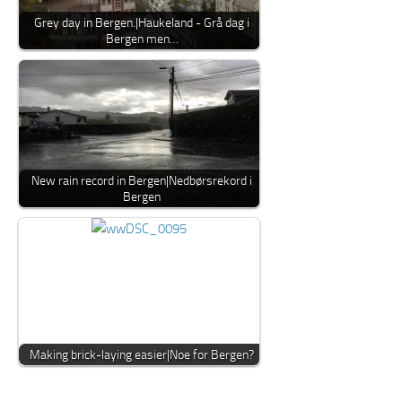
Grey day in Bergen.|Haukeland - Grå dag i
Bergen men…
New rain record in Bergen|Nedbørsrekord i
Bergen
Making brick-laying easier|Noe for Bergen?