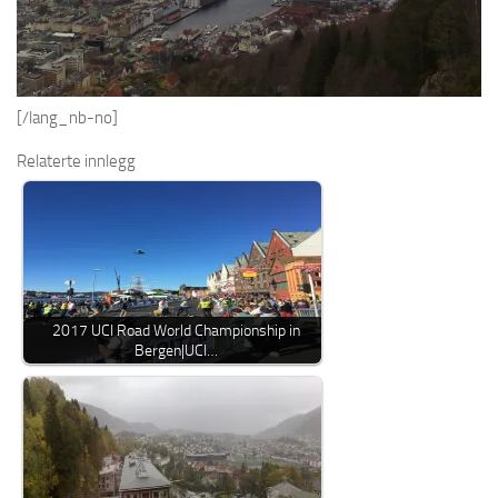
[/lang_nb-no]
Relaterte innlegg
2017 UCI Road World Championship in
Bergen|UCI…