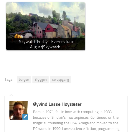
Skywatch Friday - Kvernevika in
August|Skywatch…
Tags:
bergen
Bryggen
soloppgang
Øyvind Lasse Høysæter
Born in 1971, fell in love with computing in 1983
because of Sinclair's masterpieces. Continued on the
magic surrounding the C64, Amiga and moved to the
PC world in 1990. Loves science fiction, programming,