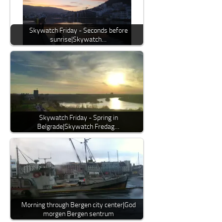
Skywatch Friday - Seconds before
sunrise|Skywatch…
Skywatch Friday - Spring in
Belgrade|Skywatch Fredag…
Morning through Bergen city center|God
morgen Bergen sentrum