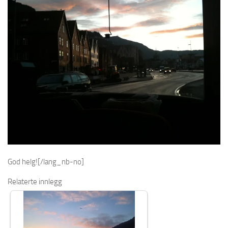
God helg![/lang_nb-no]
Relaterte innlegg