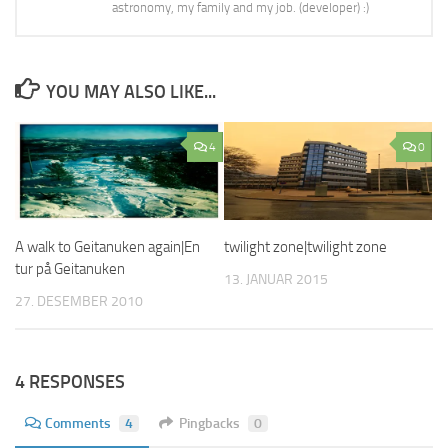
astronomy, my family and my job. (developer) :)
YOU MAY ALSO LIKE...
4
0
twilight zone|twilight zone
A walk to Geitanuken again|En
tur på Geitanuken
13. JANUAR 2015
27. DESEMBER 2010
4 RESPONSES
Comments
4
Pingbacks
0