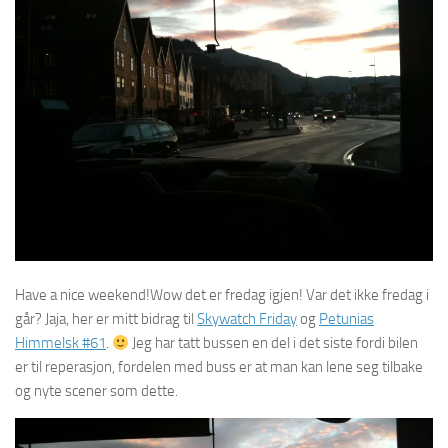
Have a nice weekend!Wow det er fredag igjen! Var det ikke fredag i
går? Jaja, her er mitt bidrag til
Skywatch Friday
og
Petunias
Himmelsk #61
.
Jeg har tatt bussen en del i det siste fordi bilen
er til reperasjon, fordelen med buss er at man kan lene seg tilbake
og nyte scener som dette.