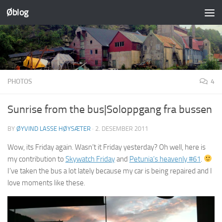
Øblog
Skip to content
PHOTOS
4
Sunrise from the bus|Soloppgang fra bussen
BY
ØYVIND LASSE HØYSÆTER
·
2. DESEMBER 2011
Wow, its Friday again. Wasn’t it Friday yesterday? Oh well, here is
my contribution to
Skywatch Friday
and
Petunia’s heavenly #61
.
I’ve taken the bus a lot lately because my car is being repaired and I
love moments like these.