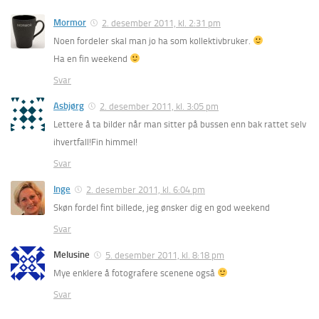
Mormor
2. desember 2011, kl. 2:31 pm
Noen fordeler skal man jo ha som kollektivbruker.
Ha en fin weekend
Svar
Asbjørg
2. desember 2011, kl. 3:05 pm
Lettere å ta bilder når man sitter på bussen enn bak rattet selv
ihvertfall!Fin himmel!
Svar
Inge
2. desember 2011, kl. 6:04 pm
Skøn fordel fint billede, jeg ønsker dig en god weekend
Svar
Melusine
5. desember 2011, kl. 8:18 pm
Mye enklere å fotografere scenene også
Svar