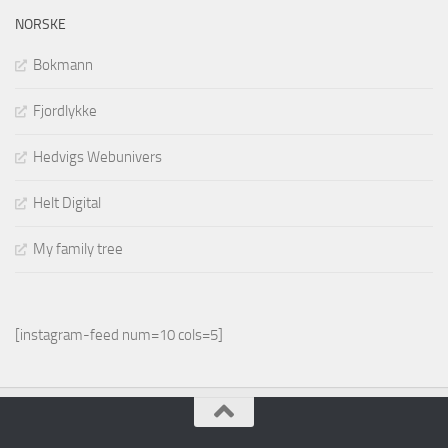
NORSKE
Bokmann
Fjordlykke
Hedvigs Webunivers
Helt Digital
My family tree
[instagram-feed num=10 cols=5]