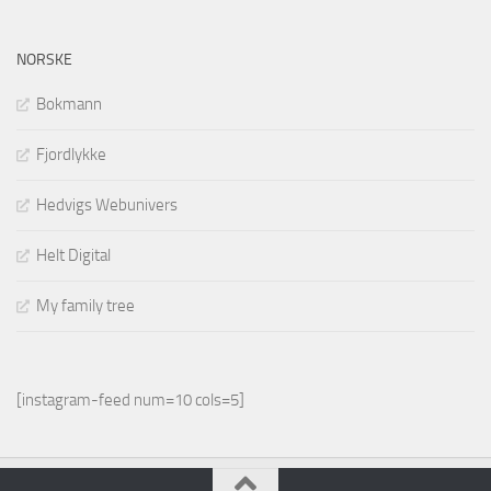
NORSKE
Bokmann
Fjordlykke
Hedvigs Webunivers
Helt Digital
My family tree
[instagram-feed num=10 cols=5]