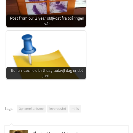
Post from our 2 year old|Post fra toåringen
vår
Its Juni Cecilie's birthday today|I dag er det
Juni…
Tags:
åpnemekanisme
leverpostei
mills