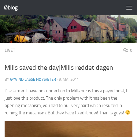
Øblog
Skip to content
LIVET
0
Mills saved the day|Mills reddet dagen
BY
ØYVIND LASSE HØYSÆTER
·
9. MAI 2011
Disclaimer: I have no connection to Mills nor is this a payed post, I
just love this product. The only problem with it has been the
opening mecanism, you had to pull very hard which resulted in
ruining the mecanism. But they have fixed it now! Thanks guys!