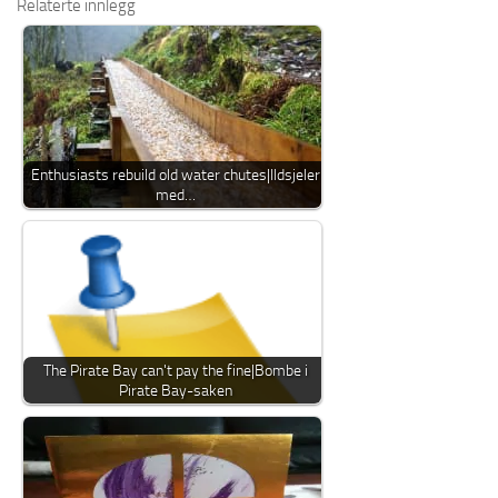
Relaterte innlegg
Enthusiasts rebuild old water chutes|Ildsjeler
med…
The Pirate Bay can't pay the fine|Bombe i
Pirate Bay-saken