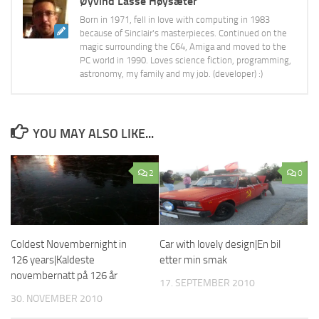
Øyvind Lasse Høysæter
Born in 1971, fell in love with computing in 1983
because of Sinclair's masterpieces. Continued on the
magic surrounding the C64, Amiga and moved to the
PC world in 1990. Loves science fiction, programming,
astronomy, my family and my job. (developer) :)
YOU MAY ALSO LIKE...
2
0
Coldest Novembernight in
Car with lovely design|En bil
126 years|Kaldeste
etter min smak
novembernatt på 126 år
17. SEPTEMBER 2010
30. NOVEMBER 2010