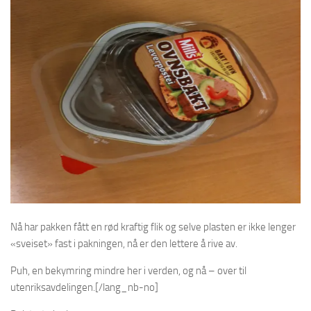
Nå har pakken fått en rød kraftig flik og selve plasten er ikke lenger
«sveiset» fast i pakningen, nå er den lettere å rive av.
Puh, en bekymring mindre her i verden, og nå – over til
utenriksavdelingen.[/lang_nb-no]