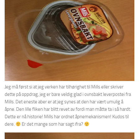
Jeg må først si at jeg verken har tilhørighet til Mills eller skriver
dette på oppdrag, jeg er bare veldig glad i ovnsbakt leverpostei fra
Mills. Det eneste aber er at jeg synes at den har vært umulig å
åpne. Den lille fliken har blitt revet av fordi man måtte ta i så hardt.
Dette er nå historie! Mills har ordnet åpnemekanismen! Kudos til
dere.
Er det mange som har sagt ifra?