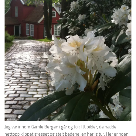
Jeg var innom Gamle Bergen i går og tok litt bilder, de hadde
nettopp klippet gresset og stelt bedene, en herlig tur. Her er noen