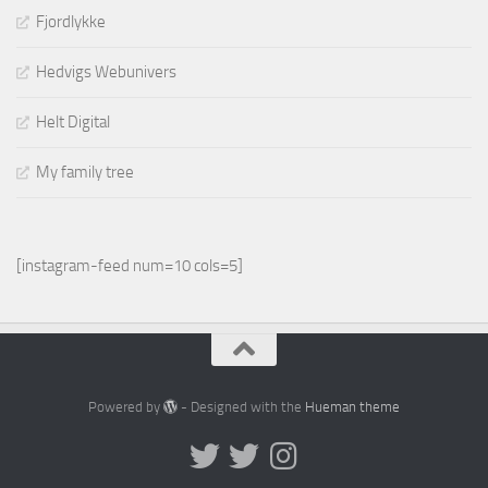
Fjordlykke
Hedvigs Webunivers
Helt Digital
My family tree
[instagram-feed num=10 cols=5]
Powered by
- Designed with the
Hueman theme