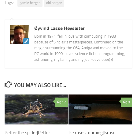
Tags:
gamle bergen
old bergen
Øyvind Lasse Høysæter
Born in 1971, fell in love with computing in 1983
because of Sinclair's masterpieces. Continued on the
magic surrounding the C64, Amiga and moved to the
PC world in 1990. Loves science fiction, programming,
astronomy, my family and my job. (developer) :)
YOU MAY ALSO LIKE...
12
0
Ice roses morning|Isrose-
Petter the spider|Petter