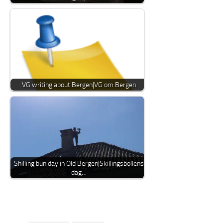
VG writing about Bergen|VG om Bergen
Shilling bun day in Old Bergen|Skillingsbollens
dag…