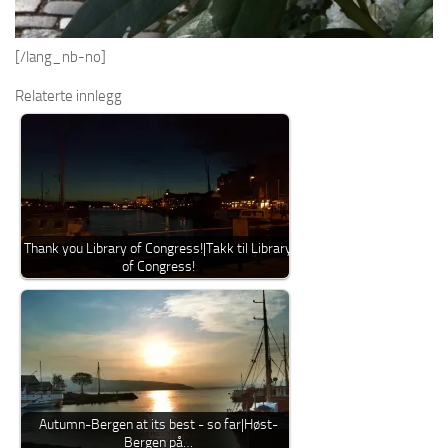
[/lang_nb-no]
Relaterte innlegg
Thank you Library of Congress!|Takk til Library
of Congress!
Autumn-Bergen at its best - so far|Høst-
Bergen på…