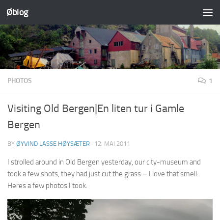
Øblog
Skip to content
PHOTOS
1
Visiting Old Bergen|En liten tur i Gamle
Bergen
BY
ØYVIND LASSE HØYSÆTER
·
12. MAI 2011
I strolled around in Old Bergen yesterday, our city-museum and
took a few shots, they had just cut the grass – I love that smell.
Heres a few photos I took.