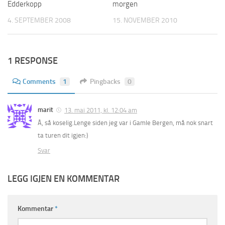
morgen
Edderkopp
15. NOVEMBER 2010
4. SEPTEMBER 2008
1 RESPONSE
Comments
1
Pingbacks
0
marit
13. mai 2011, kl. 12:04 am
Å, så koselig.Lenge siden jeg var i Gamle Bergen, må nok snart
ta turen dit igjen:)
Svar
LEGG IGJEN EN KOMMENTAR
Kommentar
*