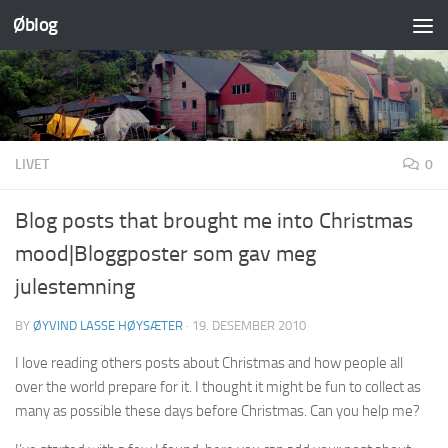
Øblog
Skip to content
LIVET
0
Blog posts that brought me into Christmas
mood|Bloggposter som gav meg
julestemning
BY
ØYVIND LASSE HØYSÆTER
·
19. DESEMBER 2010
I love reading others posts about Christmas and how people all
over the world prepare for it. I thought it might be fun to collect as
many as possible these days before Christmas. Can you help me?