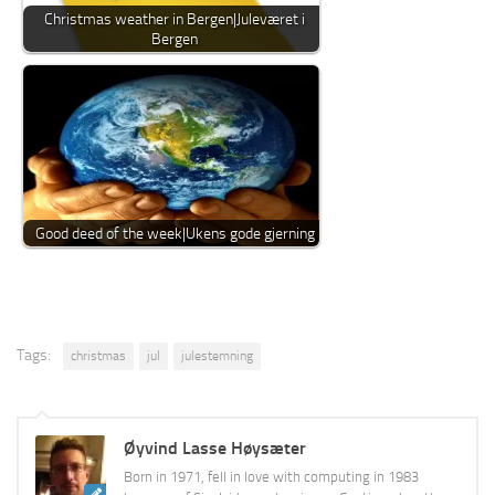
Christmas weather in Bergen|Juleværet i
Bergen
Good deed of the week|Ukens gode gjerning
Tags:
christmas
jul
julestemning
Øyvind Lasse Høysæter
Born in 1971, fell in love with computing in 1983