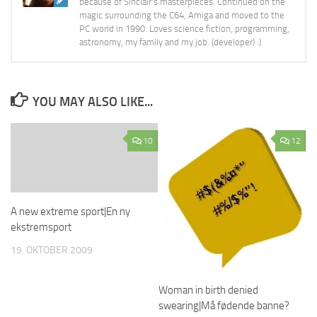
because of Sinclair's masterpieces. Continued on the
magic surrounding the C64, Amiga and moved to the
PC world in 1990. Loves science fiction, programming,
astronomy, my family and my job. (developer) :)
YOU MAY ALSO LIKE...
10
12
A new extreme sport|En ny
ekstremsport
19. OKTOBER 2009
Woman in birth denied
swearing|Må fødende banne?