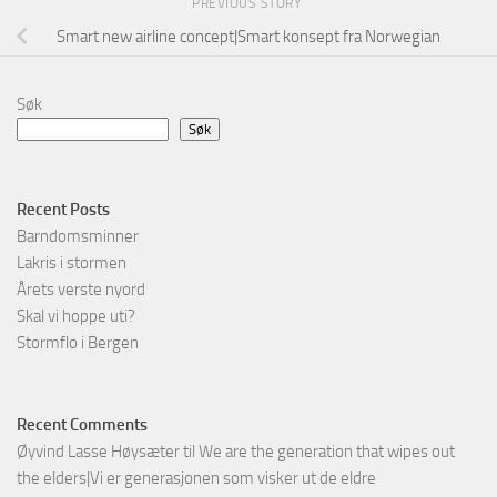
PREVIOUS STORY
Smart new airline concept|Smart konsept fra Norwegian
Søk
Søk
Recent Posts
Barndomsminner
Lakris i stormen
Årets verste nyord
Skal vi hoppe uti?
Stormflo i Bergen
Recent Comments
Øyvind Lasse Høysæter
til
We are the generation that wipes out
the elders|Vi er generasjonen som visker ut de eldre