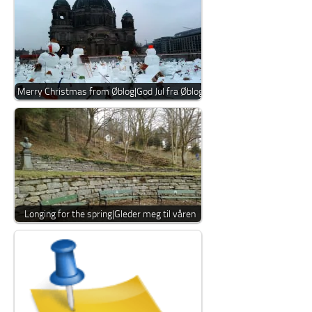
Merry Christmas from Øblog|God Jul fra Øblog
Longing for the spring|Gleder meg til våren